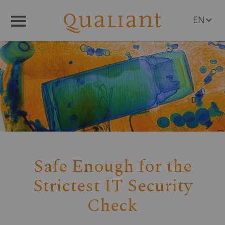
EN
Menü
DE
Safe Enough for the
Strictest IT Security
Check