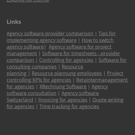
Links
Agency software provider comparison
|
Tips for
implementing agency software
|
How to switch
agency software
|
Agency software for project
management
|
Software for timesheets - provider
comparison
|
Controlling for agencies
|
Software for
consulting companies
|
Resource
planning
|
Resource plannung employees
|
Project
controlling KPIs for agencies
|
Retaintermanagement
for agencies
|
XRechnung Software
|
Agency
software consultation
|
Agency software
Switzerland
|
Invoicing for agencies
|
Quote writing
for agencies
|
Time tracking for agencies