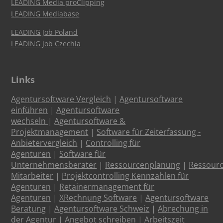
LEADING Media proClipping
LEADING Mediabase
LEADING Job Poland
LEADING Job Czechia
Links
Agentursoftware Vergleich
|
Agentursoftware
einführen
|
Agentursoftware
wechseln
|
Agentursoftware &
Projektmanagement
|
Software für Zeiterfassung -
Anbietervergleich
|
Controlling für
Agenturen
|
Software für
Unternehmensberater
|
Ressourcenplanung
|
Ressour
Mitarbeiter
|
Projektcontrolling Kennzahlen für
Agenturen
|
Retainermanagement für
Agenturen
|
XRechnung Software
|
Agentursoftware
Beratung
|
Agentursoftware Schweiz
|
Abrechung in
der Agentur
|
Angebot schreiben
|
Arbeitszeit