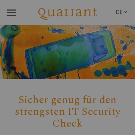
DE
Menü
EN
Sicher genug für den
strengsten IT Security
Check