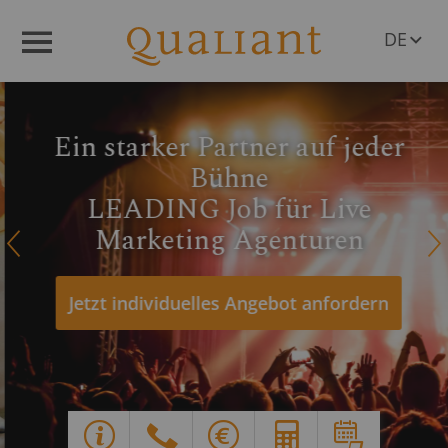
DE
Menü
EN
AT
CH
Ein starker Partner auf jeder
Bühne
LEADING Job für Live
Marketing Agenturen
Q
R
Jetzt individuelles Angebot anfordern
Y
G
X
E
d