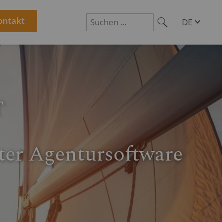
ontakt
DE
EN
Suchen
AT
CH
entursoftware
R