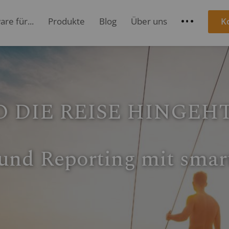
re für...
Produkte
Blog
Über uns
K
S
N KOMMEN
en mit der richtigen Ag