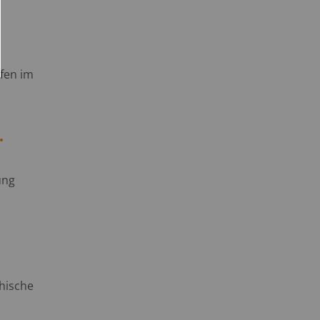
fen im
.
ung
chische