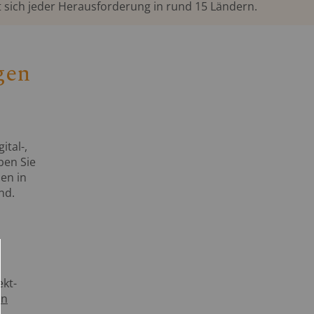
 sich jeder Herausforderung in rund 15 Ländern.
gen
ital-,
ben Sie
en in
nd.
ekt-
en