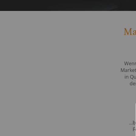
Ma
Wenn 
Market
in Q
de
...
F