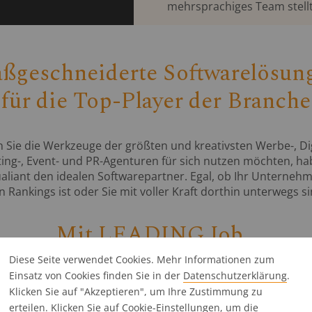
mehrsprachiges Team stellt
ßgeschneiderte Softwarelösun
für die Top-Player der Branche
Sie die Werkzeuge der größten und kreativsten Werbe-, Dig
ing-, Event- und PR-Agenturen für sich nutzen möchten, ha
ualiant den idealen Softwarepartner. Egal, ob Ihr Unternehm
n Rankings ist oder Sie mit voller Kraft dorthin unterwegs si
Mit LEADING Job...
Diese Seite verwendet Cookies. Mehr Informationen zum
Einsatz von Cookies finden Sie in der
Datenschutz­erklärung
.
behalten Sie in Echtzeit Übersicht über Ressourcen und Proj
Klicken Sie auf "Akzeptieren", um Ihre Zustimmung zu
ortschritte in Ihrer Agentur.
Mehr über LEADING Job erfahr
erteilen. Klicken Sie auf
Cookie-Einstellungen
, um die