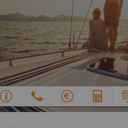
Y
G
X
E