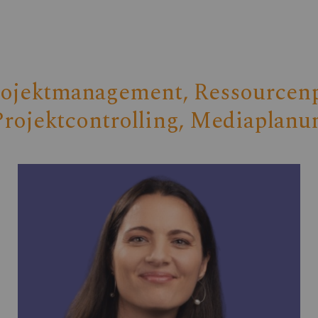
Projektmanagement, Ressourcenp
Projektcontrolling, Mediaplanu