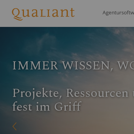
Agentursoftwa
GANZ NACH OBE
Businessziele erreich
Q