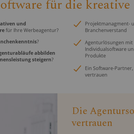
ftware für die kreative
ativen und
Projektmanagment- u
re
für Ihre Werbeagentur?
Branchenverstand
ranchenkenntnis
?
Agenturlösungen mit
Individualsoftware un
genturabläufe abbilden
Produkte
ensleistung steigern
?
Ein Software-Partner,
vertrauen
Die Agenturso
vertrauen