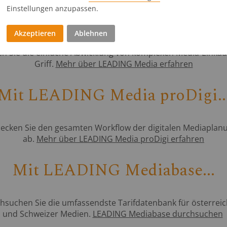
Einstellungen anzupassen.
Mit LEADING Media...
Akzeptieren
Ablehnen
ben Sie die einfache Abwicklung von komplexen Media-Einkäu
Griff.
Mehr über LEADING Media erfahren
Mit LEADING Media proDigi..
.decken Sie den gesamten Workflow der digitalen Mediaplan
ab.
Mehr über LEADING Media proDigi erfahren
Mit LEADING Mediabase...
chsuchen Sie die umfassendste Tarifdatenbank für österrei
und Schweizer Medien.
LEADING Mediabase durchsuchen