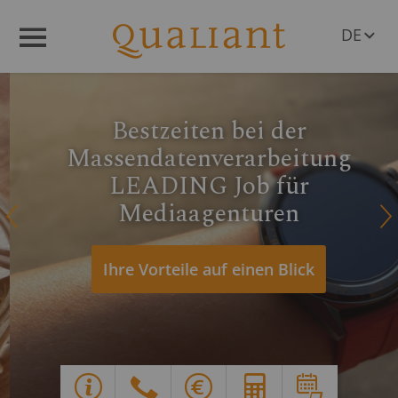
DE
Menü
EN
AT
CH
Bestzeiten bei der
Massendatenverarbeitung
LEADING Job für
Mediaagenturen
Q
R
Ihre Vorteile auf einen Blick
Y
G
X
E
d