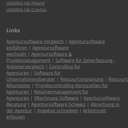
LEADING Job Poland
LEADING Job Czechia
Links
Agentursoftware Vergleich
|
Agentursoftware
einführen
|
Agentursoftware
wechseln
|
Agentursoftware &
Projektmanagement
|
Software für Zeiterfassung -
Anbietervergleich
|
Controlling für
Agenturen
|
Software für
Unternehmensberater
|
Ressourcenplanung
|
Ressour
Mitarbeiter
|
Projektcontrolling Kennzahlen für
Agenturen
|
Retainermanagement für
Agenturen
|
XRechnung Software
|
Agentursoftware
Beratung
|
Agentursoftware Schweiz
|
Abrechung in
der Agentur
|
Angebot schreiben
|
Arbeitszeit
erfassen