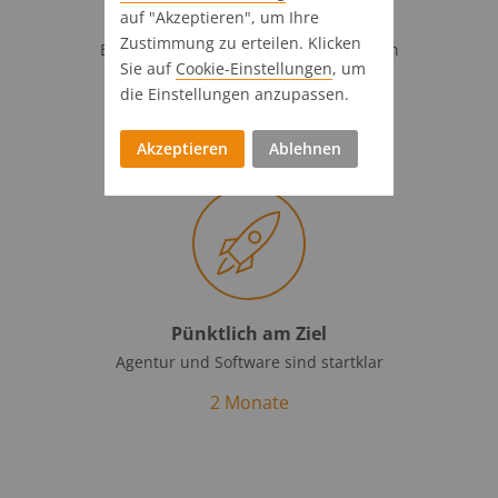
auf "Akzeptieren", um Ihre
Volle Kraft voraus!
Zustimmung zu erteilen. Klicken
Einführungsbegleitung & Customization
Sie auf
Cookie-Einstellungen
, um
4 Wochen
die Einstellungen anzupassen.
Akzeptieren
Ablehnen
Pünktlich am Ziel
Agentur und Software sind startklar
2 Monate