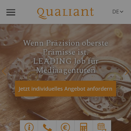
DE
Menü
EN
AT
CH
Bestzeiten bei der
Massendatenverarbeitung
LEADING Job für
Mediaagenturen
Q
R
Ihre Vorteile auf einen Blick
Y
G
X
E
d