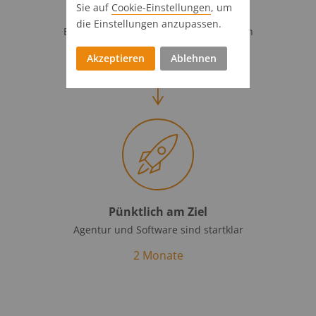
Sie auf
Cookie-Einstellungen
, um
Volle Kraft voraus!
die Einstellungen anzupassen.
Einführungsbegleitung & Customization
4 Wochen
Akzeptieren
Ablehnen
Pünktlich am Ziel
Agentur und Software sind startklar
2 Monate