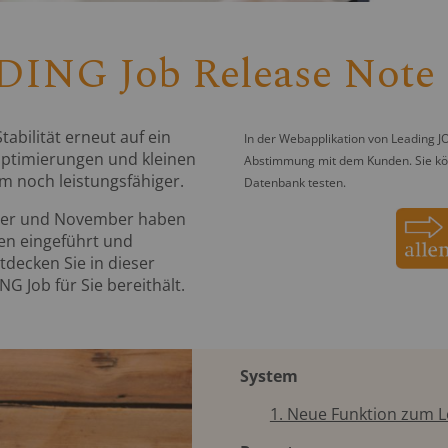
ING Job Release Note 
abilität erneut auf ein
In der Webapplikation von Leading J
optimierungen und kleinen
Abstimmung mit dem Kunden. Sie könn
m noch leistungsfähiger.
Datenbank testen.
tober und November haben
en eingeführt und
tdecken Sie in dieser
G Job für Sie bereithält.
System
1. Neue Funktion zum 