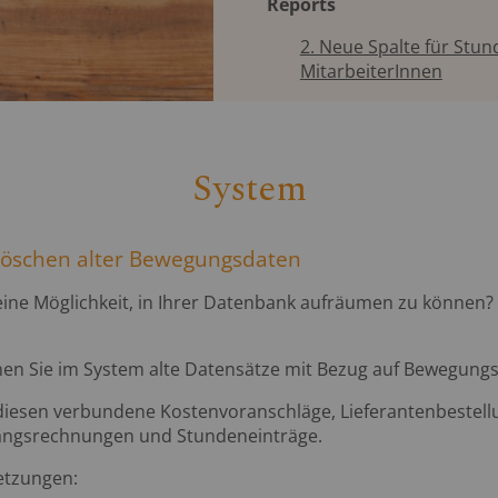
Reports
2. Neue Spalte für Stu
MitarbeiterInnen
System
Löschen alter Bewegungsdaten
eine Möglichkeit, in Ihrer Datenbank aufräumen zu können? D
nnen Sie im System alte Datensätze mit Bezug auf Bewegung
it diesen verbundene Kostenvoranschläge, Lieferantenbestell
angsrechnungen und Stundeneinträge.
etzungen: