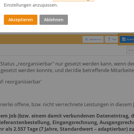
Einstellungen anzupassen.
Akzeptieren
Ablehnen
r Status „reorgansierbar" nur gesetzt werden kann, wenn der
gesetzt werden konnte, und der/die betreffende Mitarbeite
uf: reorganisierbar'
keinerlei offene, bzw. nicht verrechnete Leistungen in diesem
f dem Job (bzw. einem damit verbundenen Dateneintrag, d
Lieferantenbestellung, Eingangsrechnung, Ausgangsrech
r als 2.557 Tage (7 Jahre, Standardwert – adaptierbar) z