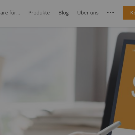
re für...
Produkte
Blog
Über uns
K
S