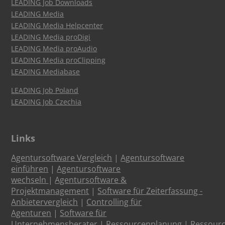
LEADING Job Downloads
LEADING Media
LEADING Media Helpcenter
LEADING Media proDigi
LEADING Media proAudio
LEADING Media proClipping
LEADING Mediabase
LEADING Job Poland
LEADING Job Czechia
Links
Agentursoftware Vergleich
|
Agentursoftware
einführen
|
Agentursoftware
wechseln
|
Agentursoftware &
Projektmanagement
|
Software für Zeiterfassung -
Anbietervergleich
|
Controlling für
Agenturen
|
Software für
Unternehmensberater
|
Ressourcenplanung
|
Ressour