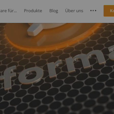
re für...
Produkte
Blog
Über uns
K
S