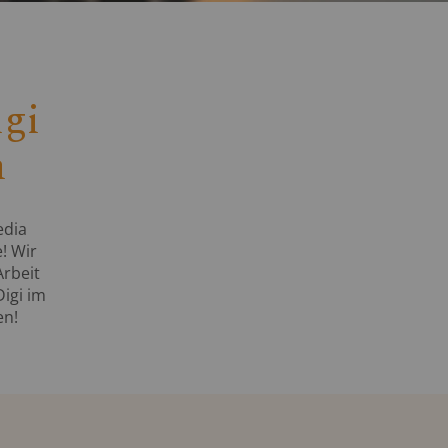
gi
n
edia
! Wir
Arbeit
igi im
en!