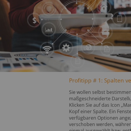
Profitipp # 1: Spalten v
Sie wollen selbst bestimmen
maßgeschneiderte Darstellu
Klicken Sie auf das Icon „
Kopf einer Spalte. Ein Fenst
verfügbaren Optionen angez
verschoben werden, während 
einmal ausgewählt bzw. entf