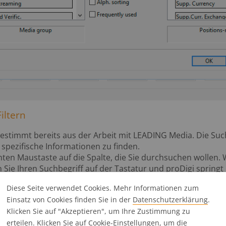
iltern
estimmt bereits aus der Arbeit mit LEADING Media. Die Such
 spezifische Informationen zu finden.
chten Maustaste auf die Spalte, die Sie durchsuchen wollen. 
n Sie Ihren Suchbegriff auf der Tastatur und proDigi springt 
fer. Wenn Sie dann in das Suchfeld im Menü hineinklicken, 
Diese Seite verwendet Cookies. Mehr Informationen zum
ser Spalte.
Einsatz von Cookies finden Sie in der
Datenschutz­erklärung
.
Klicken Sie auf "Akzeptieren", um Ihre Zustimmung zu
erteilen. Klicken Sie auf
Cookie-Einstellungen
, um die