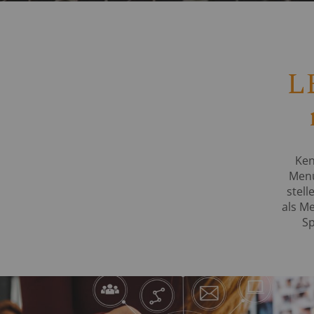
L
Ken
Menü
stell
als M
Sp