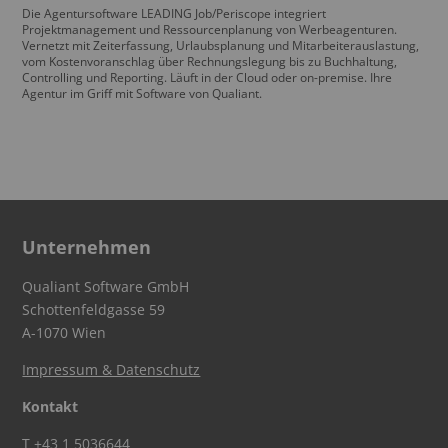
Die Agentursoftware LEADING Job/Periscope integriert
Projektmanagement und Ressourcenplanung von Werbeagenturen.
Vernetzt mit Zeiterfassung, Urlaubsplanung und Mitarbeiterauslastung,
vom Kostenvoranschlag über Rechnungslegung bis zu Buchhaltung,
Controlling und Reporting. Läuft in der Cloud oder on-premise. Ihre
Agentur im Griff mit Software von Qualiant.
Unternehmen
Qualiant Software GmbH
Schottenfeldgasse 59
A-1070 Wien
Impressum & Datenschutz
Kontakt
T
+43 1 5036644