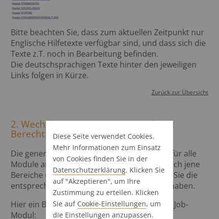
Bitte beachten Sie, dass zum aktuellen Zeitpunkt nur
Englische Hilfetexte verfügbar sind, und dass sich die
Texte z.T. noch in Bearbeitung befinden.
Die deutschsprachigen Texte hinter den jeweiligen
Links folgen in Kürze.
Zurück zur Übersicht
2. Wechsle-zu-Optionen nur noch mit
Berechtigung sichtbar
Diese Seite verwendet Cookies.
Mehr Informationen zum Einsatz
Die generelle Funktion „Wechsle-zu" wurde für alle
von Cookies finden Sie in der
Module angepasst. Ab sofort werden nur noch jene
Datenschutz­erklärung
. Klicken Sie
Bereiche über den Button angezeigt, für die Sie die
auf "Akzeptieren", um Ihre
entsprechende Berechtigungen im System haben.
Zustimmung zu erteilen. Klicken
Hier ein Button- und Listenbeispiel aus dem Job-
Sie auf
Cookie-Einstellungen
, um
Modul:
die Einstellungen anzupassen.