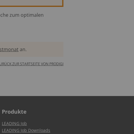
suche zum optimalen
estmonat
an.
URÜCK ZUR STARTSEITE VON PRODIGI
Produkte
LEADING Job
LEADING Job Downloads