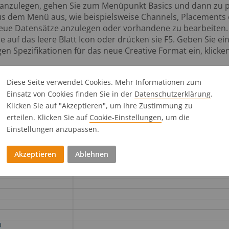
nzulegen, gehen Sie zum Menüpunkt Basics und dann zu pr
s dem Menü aus, wie beispielsweise Channels, Placements 
neue Datensätze anzulegen oder vorhandene zu bearbeiten. 
e auf das leere Blatt Icon oder drücken sie F5. Geben Sie e
 Spezifikationen für das neue Creative Format ein, klicken 
Diese Seite verwendet Cookies. Mehr Informationen zum
Einsatz von Cookies finden Sie in der
Datenschutz­erklärung
.
Klicken Sie auf "Akzeptieren", um Ihre Zustimmung zu
erteilen. Klicken Sie auf
Cookie-Einstellungen
, um die
Einstellungen anzupassen.
Akzeptieren
Ablehnen