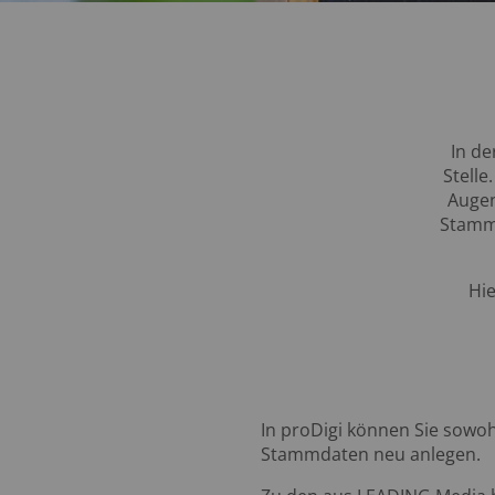
In de
Stelle
Augen
Stammd
Hie
In proDigi können Sie sowo
Stammdaten neu anlegen.