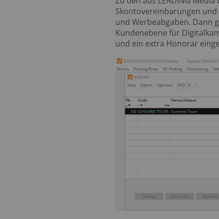
Zu den aus LEADING Media 
Skontovereinbarungen und Z
und Werbeabgaben. Dann gib
Kundenebene für Digitalkam
und ein extra Honorar eing