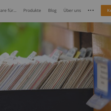
re für...
Produkte
Blog
Über uns
K
S