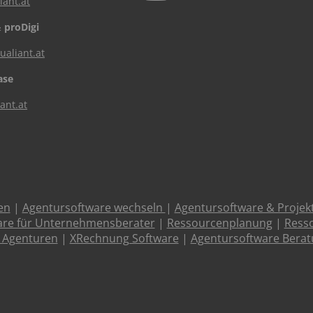
iant.at
 proDigi
aliant.at
ase
ant.at
en
|
Agentursoftware wechseln
|
Agentursoftware & Proje
are für Unternehmensberater
|
Ressourcenplanung
|
Resso
 Agenturen
|
XRechnung Software
|
Agentursoftware Bera