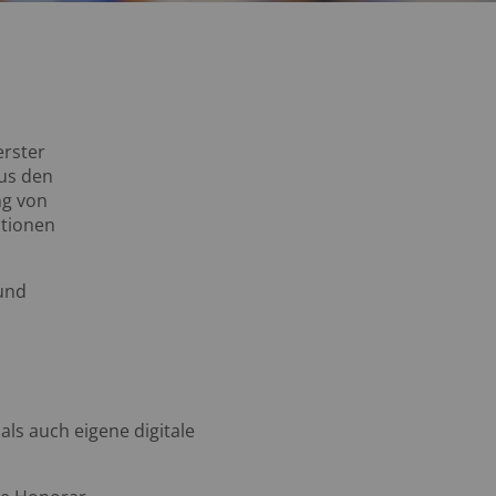
n
erster
aus den
ng von
ationen
 und
s auch eigene digitale