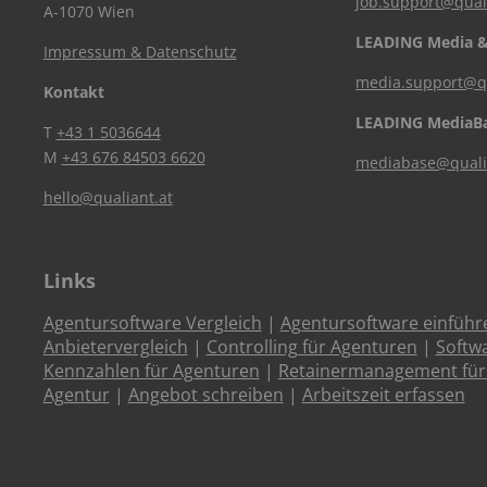
job.support@qual
A-1070 Wien
LEADING Media &
Impressum & Datenschutz
media.support@qu
Kontakt
LEADING MediaB
T
+43 1 5036644
M
+43 676 84503 6620
mediabase@quali
hello@qualiant.at
Links
Agentursoftware Vergleich
|
Agentursoftware einführ
Anbietervergleich
|
Controlling für Agenturen
|
Softw
Kennzahlen für Agenturen
|
Retainermanagement für
Agentur
|
Angebot schreiben
|
Arbeitszeit erfassen