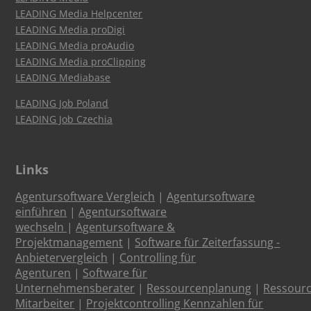
LEADING Media Helpcenter
LEADING Media proDigi
LEADING Media proAudio
LEADING Media proClipping
LEADING Mediabase
LEADING Job Poland
LEADING Job Czechia
Links
Agentursoftware Vergleich
|
Agentursoftware
einführen
|
Agentursoftware
wechseln
|
Agentursoftware &
Projektmanagement
|
Software für Zeiterfassung -
Anbietervergleich
|
Controlling für
Agenturen
|
Software für
Unternehmensberater
|
Ressourcenplanung
|
Ressour
Mitarbeiter
|
Projektcontrolling Kennzahlen für