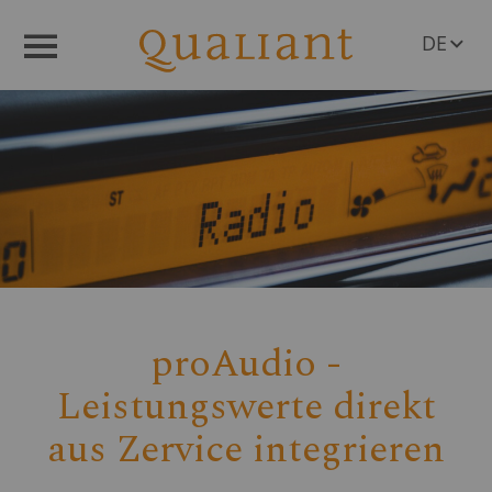
DE
Menü
EN
proAudio -
Leistungswerte direkt
aus Zervice integrieren