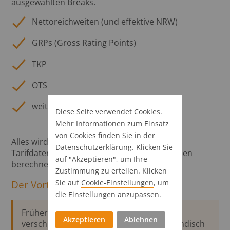
ausgewählten Breaks.
Nettoreichweiten (und effektive NRW)
GRPs (Gross Rating Points)
TKP
OTS
weitere gewünschte Breaks
Diese Seite verwendet Cookies.
Mehr Informationen zum Einsatz
von Cookies finden Sie in der
Alles wird auf Basis der realen Sender- und
Datenschutz­erklärung
. Klicken Sie
Tarifdaten, sowie der hinterlegten Konditionen
auf "Akzeptieren", um Ihre
berechnet.
Zustimmung zu erteilen. Klicken
Sie auf
Cookie-Einstellungen
, um
Der Vorteil für Agenturen
die Einstellungen anzupassen.
Früher mussten PlanerInnen zwischen
Akzeptieren
Ablehnen
verschiedenen Tools wechseln, Werte händisch