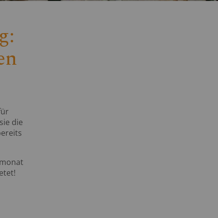
g:
en
für
sie die
ereits
stmonat
etet!