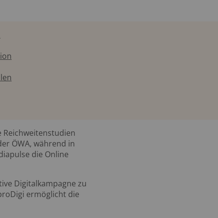
n
tion
len
he Reichweitenstudien
 der ÖWA, während in
diapulse die Online
ktive Digitalkampagne zu
roDigi ermöglicht die