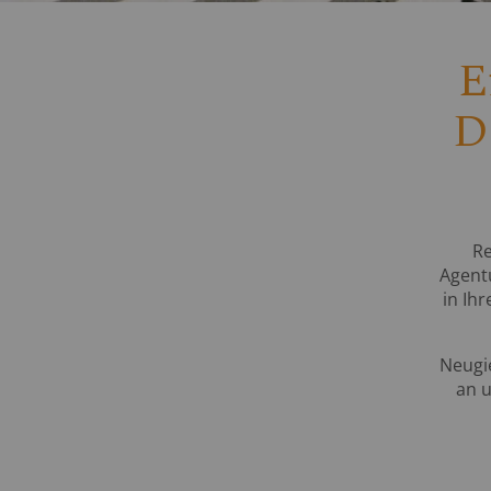
E
D
Re
Agentu
in Ih
Neugie
an u