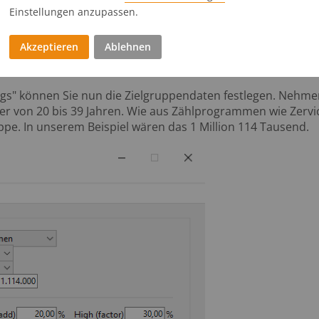
Einstellungen anzupassen.
Akzeptieren
Ablehnen
ezifikation
gs" können Sie nun die Zielgruppendaten festlegen. Nehmen
r von 20 bis 39 Jahren. Wie aus Zählprogrammen wie Zervic
uppe. In unserem Beispiel wären das 1 Million 114 Tausend.