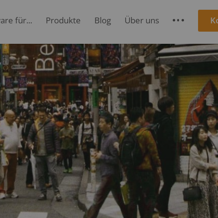
re für...
Produkte
Blog
Über uns
K
S