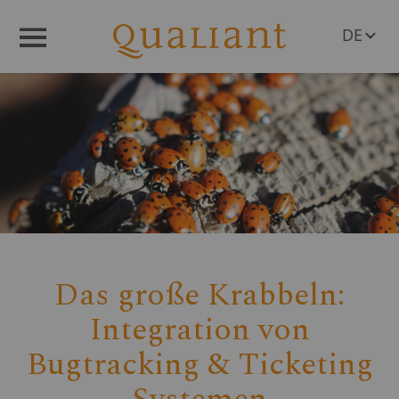
DE
Menü
EN
Das große Krabbeln:
Integration von
Bugtracking & Ticketing