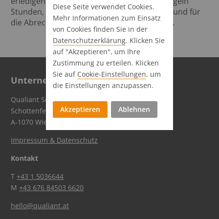
erledigen: Sie entscheiden, nach welchen Regeln
Diese Seite verwendet Cookies.
Stunden, Projekte und Leistungen verbucht und für
Mehr Informationen zum Einsatz
die Abrechnung vorbereitet werden können.
von Cookies finden Sie in der
Datenschutz­erklärung
. Klicken Sie
auf "Akzeptieren", um Ihre
Zustimmung zu erteilen. Klicken
Sie auf
Cookie-Einstellungen
, um
Unternehmen
die Einstellungen anzupassen.
Qualiant Software GmbH
Akzeptieren
Ablehnen
Schottenfeldgasse 59
A-1070 Wien
Impressum & Datenschutz
Kontakt
T
+43 1 5036644
M
+43 676 84503 6620
hello@qualiant.at