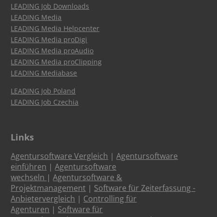
LEADING Job Downloads
LEADING Media
LEADING Media Helpcenter
LEADING Media proDigi
LEADING Media proAudio
LEADING Media proClipping
LEADING Mediabase
LEADING Job Poland
LEADING Job Czechia
Links
Agentursoftware Vergleich
|
Agentursoftware
einführen
|
Agentursoftware
wechseln
|
Agentursoftware &
Projektmanagement
|
Software für Zeiterfassung -
Anbietervergleich
|
Controlling für
Agenturen
|
Software für