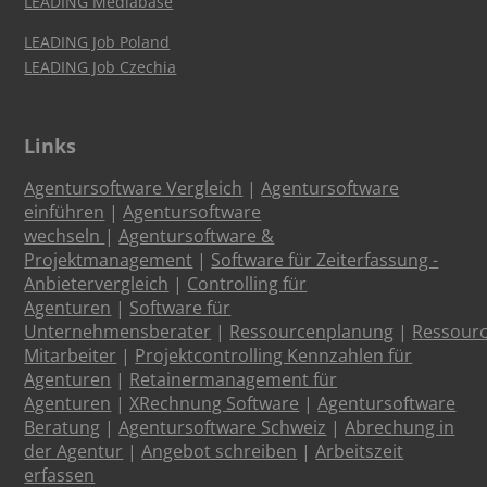
LEADING Mediabase
LEADING Job Poland
LEADING Job Czechia
Links
Agentursoftware Vergleich
|
Agentursoftware
einführen
|
Agentursoftware
wechseln
|
Agentursoftware &
Projektmanagement
|
Software für Zeiterfassung -
Anbietervergleich
|
Controlling für
Agenturen
|
Software für
Unternehmensberater
|
Ressourcenplanung
|
Ressour
Mitarbeiter
|
Projektcontrolling Kennzahlen für
Agenturen
|
Retainermanagement für
Agenturen
|
XRechnung Software
|
Agentursoftware
Beratung
|
Agentursoftware Schweiz
|
Abrechung in
der Agentur
|
Angebot schreiben
|
Arbeitszeit
erfassen