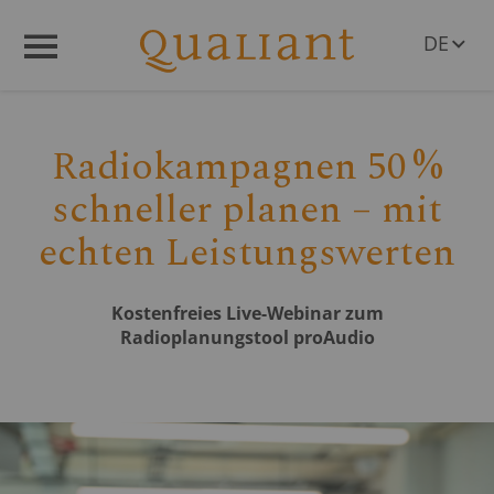
DE
Q
R
Menü
EN
AT
CH
Radiokampagnen 50 %
schneller planen – mit
echten Leistungswerten
Kostenfreies Live-Webinar zum
Radioplanungstool proAudio