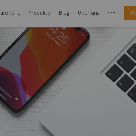
re für...
Produkte
Blog
Über uns
K
S