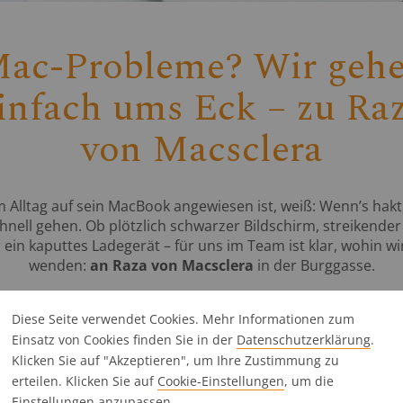
ac-Probleme? Wir geh
infach ums Eck – zu Ra
von Macsclera
 Alltag auf sein MacBook angewiesen ist, weiß: Wenn’s hak
hnell gehen. Ob plötzlich schwarzer Bildschirm, streikende
 ein kaputtes Ladegerät – für uns im Team ist klar, wohin wi
wenden:
an Raza von Macsclera
in der Burggasse.
Diese Seite verwendet Cookies. Mehr Informationen zum
Einsatz von Cookies finden Sie in der
Datenschutz­erklärung
.
e lange gesucht, wir hatten Glück, dass der Apple-Profi uns
Klicken Sie auf "Akzeptieren", um Ihre Zustimmung zu
aza unsere erste Anlaufstelle bei allen Mac-Themen: unkompli
erteilen. Klicken Sie auf
Cookie-Einstellungen
, um die
Einstellungen anzupassen.