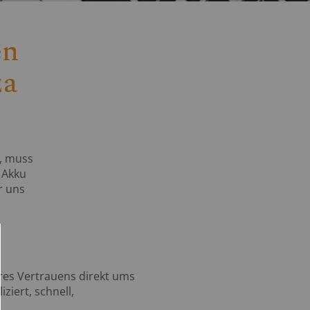
en
za
t, muss
r Akku
r uns
eres Vertrauens direkt ums
ziert, schnell,