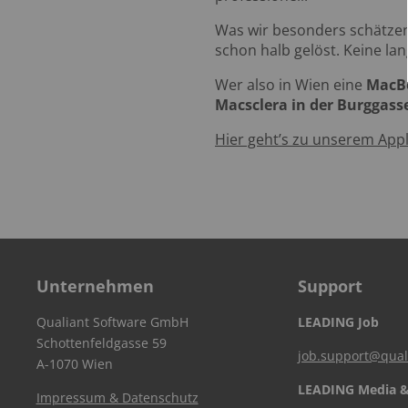
Was wir besonders schätzen:
schon halb gelöst. Keine lan
Wer also in Wien eine
MacB
Macsclera in der Burggass
Hier geht’s zu unserem App
Unternehmen
Support
Qualiant Software GmbH
LEADING Job
Schottenfeldgasse 59
job.support@qual
A-1070 Wien
LEADING Media &
Impressum & Datenschutz