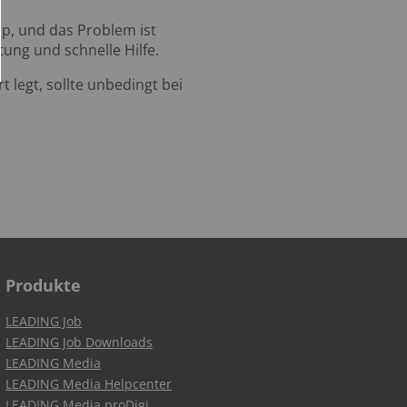
op, und das Problem ist
tung und schnelle Hilfe.
legt, sollte unbedingt bei
Produkte
LEADING Job
LEADING Job Downloads
LEADING Media
LEADING Media Helpcenter
LEADING Media proDigi