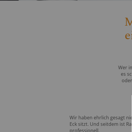
M
e
Wer im
es sc
oder
Wir haben ehrlich gesagt ni
Eck sitzt. Und seitdem ist R
professionell.