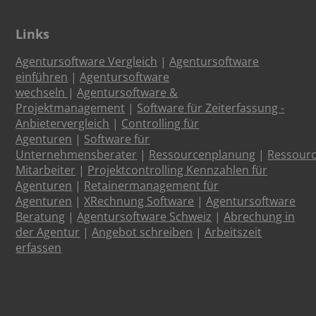
Links
Agentursoftware Vergleich
|
Agentursoftware
einführen
|
Agentursoftware
wechseln
|
Agentursoftware &
Projektmanagement
|
Software für Zeiterfassung -
Anbietervergleich
|
Controlling für
Agenturen
|
Software für
Unternehmensberater
|
Ressourcenplanung
|
Ressour
Mitarbeiter
|
Projektcontrolling Kennzahlen für
Agenturen
|
Retainermanagement für
Agenturen
|
XRechnung Software
|
Agentursoftware
Beratung
|
Agentursoftware Schweiz
|
Abrechung in
der Agentur
|
Angebot schreiben
|
Arbeitszeit
erfassen