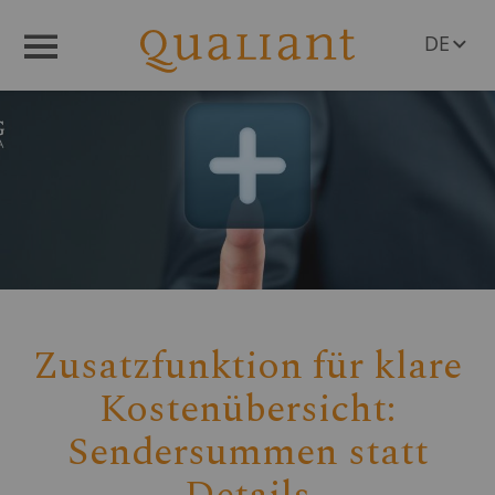
DE
Menü
EN
Zusatzfunktion für klare
Kostenübersicht:
Sendersummen statt