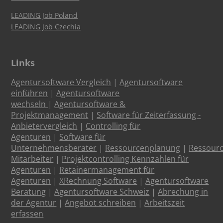
LEADING Job Poland
LEADING Job Czechia
Links
Agentursoftware Vergleich
|
Agentursoftware
einführen
|
Agentursoftware
wechseln
|
Agentursoftware &
Projektmanagement
|
Software für Zeiterfassung -
Anbietervergleich
|
Controlling für
Agenturen
|
Software für
Unternehmensberater
|
Ressourcenplanung
|
Ressour
Mitarbeiter
|
Projektcontrolling Kennzahlen für
Agenturen
|
Retainermanagement für
Agenturen
|
XRechnung Software
|
Agentursoftware
Beratung
|
Agentursoftware Schweiz
|
Abrechung in
der Agentur
|
Angebot schreiben
|
Arbeitszeit
erfassen