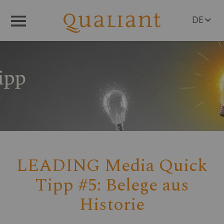
DE
Menü
EN
LEADING Media Quick
Tipp #5: Belege aus
Historie