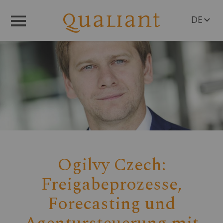
DE
Menü
EN
Ogilvy Czech:
Freigabeprozesse,
Forecasting und