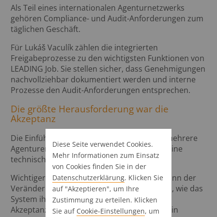
Als Teil eines internationalen Agenturnetzwerks
gehören Compliance- und Audit-Anforderungen zum
täglichen Geschäft.
Für Lukáš Vaculík zählen die integrierten
Freigabeprozesse zu den wichtigsten Funktionen von
LEADING Job. Sie stellen sicher, dass Genehmigungen
nachvollziehbar dokumentiert werden und interne
Prozesse den Audit-Anforderungen entsprechen.
Die größte Herausforderung war die
Akzeptanz
Die Einführung eines neuen Systems über mehrere
Diese Seite verwendet Cookies.
Agenturen hinweg war nicht in erster Linie eine
Mehr Informationen zum Einsatz
technische Herausforderung.
von Cookies finden Sie in der
Wichtiger war es, den Mitarbeitenden den Sinn der
Datenschutz­erklärung
. Klicken Sie
Veränderung zu vermitteln und aufzuzeigen, wie das
auf "Akzeptieren", um Ihre
System ihre tägliche Arbeit unterstützt. Die
Zustimmung zu erteilen. Klicken
Akzeptanz innerhalb der Organisation war ein
Sie auf
Cookie-Einstellungen
, um