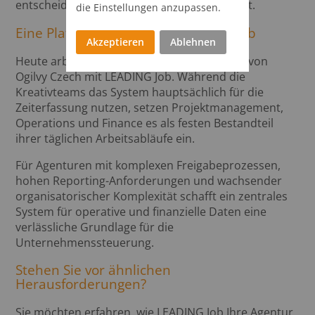
entscheidender Erfolgsfaktor für den Rollout.
die Einstellungen anzupassen.
Eine Plattform für den Agenturbetrieb
Akzeptieren
Ablehnen
Heute arbeiten die meisten Mitarbeitenden von
Ogilvy Czech mit LEADING Job. Während die
Kreativteams das System hauptsächlich für die
Zeiterfassung nutzen, setzen Projektmanagement,
Operations und Finance es als festen Bestandteil
ihrer täglichen Arbeitsabläufe ein.
Für Agenturen mit komplexen Freigabeprozessen,
hohen Reporting-Anforderungen und wachsender
organisatorischer Komplexität schafft ein zentrales
System für operative und finanzielle Daten eine
verlässliche Grundlage für die
Unternehmenssteuerung.
Stehen Sie vor ähnlichen
Herausforderungen?
Sie möchten erfahren, wie LEADING Job Ihre Agentur