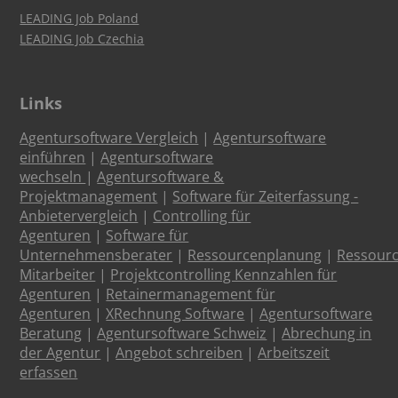
LEADING Job Poland
LEADING Job Czechia
Links
Agentursoftware Vergleich
|
Agentursoftware
einführen
|
Agentursoftware
wechseln
|
Agentursoftware &
Projektmanagement
|
Software für Zeiterfassung -
Anbietervergleich
|
Controlling für
Agenturen
|
Software für
Unternehmensberater
|
Ressourcenplanung
|
Ressour
Mitarbeiter
|
Projektcontrolling Kennzahlen für
Agenturen
|
Retainermanagement für
Agenturen
|
XRechnung Software
|
Agentursoftware
Beratung
|
Agentursoftware Schweiz
|
Abrechung in
der Agentur
|
Angebot schreiben
|
Arbeitszeit
erfassen