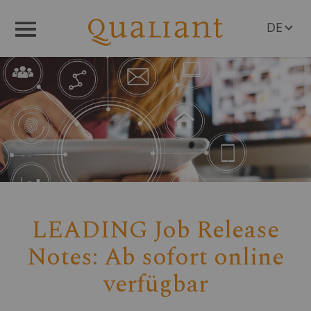
DE
Menü
EN
LEADING Job Release
Notes: Ab sofort online
verfügbar