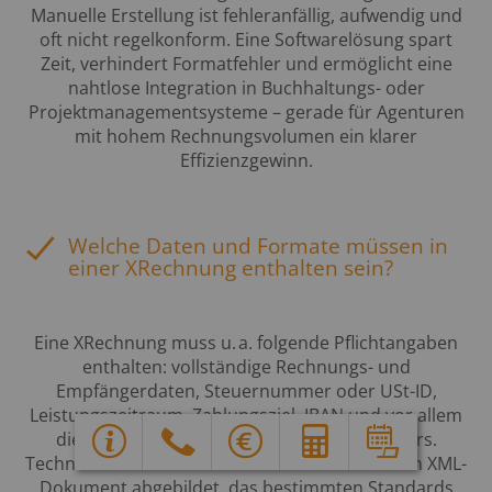
Manuelle Erstellung ist fehleranfällig, aufwendig und
oft nicht regelkonform. Eine Softwarelösung spart
Zeit, verhindert Formatfehler und ermöglicht eine
nahtlose Integration in Buchhaltungs- oder
Projektmanagementsysteme – gerade für Agenturen
mit hohem Rechnungsvolumen ein klarer
Effizienzgewinn.
Welche Daten und Formate müssen in
einer XRechnung enthalten sein?
Eine XRechnung muss u. a. folgende Pflichtangaben
enthalten: vollständige Rechnungs- und
Empfängerdaten, Steuernummer oder USt-ID,
Leistungszeitraum, Zahlungsziel, IBAN und vor allem
Y
G
X
E
d
die Leitweg-ID des öffentlichen Auftraggebers.
Technisch wird das alles in einem strukturierten XML-
Dokument abgebildet, das bestimmten Standards