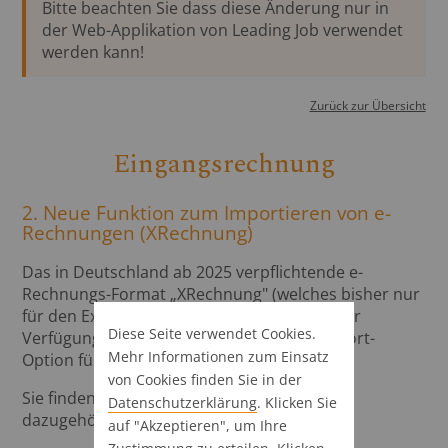
Bitte beachten Sie dass diese Änderung nur in
der Web-Applikation von Leading Job verwendet
werden kann!
Zurück zur Übersicht
Eingangsrechnung
2. Neue Funktion zum Importieren von e-
Rechnungen (XRechnung)
Das in Deutschland ab 2025 verpflichtende e-
Rechnungs-Format „XRechnung" (welches bisher nur
für den Export von Ausgangsrechnungen zur
Diese Seite verwendet Cookies.
Verfügung stand) ist ab sofort auch als Import-
Mehr Informationen zum Einsatz
Option für Eingangsrechnungen verfügbar.
von Cookies finden Sie in der
Sie finden alle Informationen hierzu im
Datenschutz­erklärung
. Klicken Sie
dazugehörigen Kapitel unseres Handbuchs:
auf "Akzeptieren", um Ihre